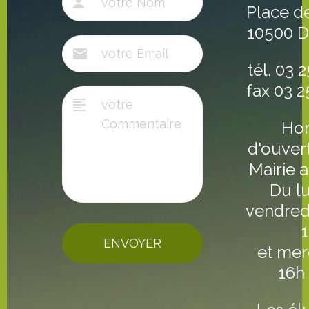
Place de
10500 
tél. 03 
fax 03 2
Hor
d'ouver
Mairie a
Du l
vendred
ENVOYER
et mer
16h