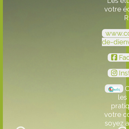
Les él
votre é
R
www.c
de-dien
Fa
Ins
C
les
prati
votre 
soyez a