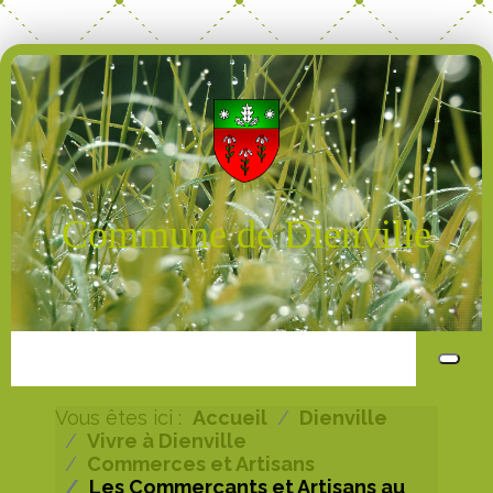
Commune de Dienville
Vous êtes ici :
Accueil
Dienville
Vivre à Dienville
Commerces et Artisans
Les Commerçants et Artisans au