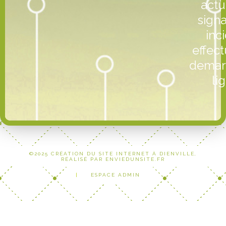
actu
sign
inc
effec
demar
lig
©2025 CRÉATION DU SITE INTERNET À DIENVILLE,
RÉALISÉ PAR ENVIEDUNSITE.FR
|
ESPACE ADMIN